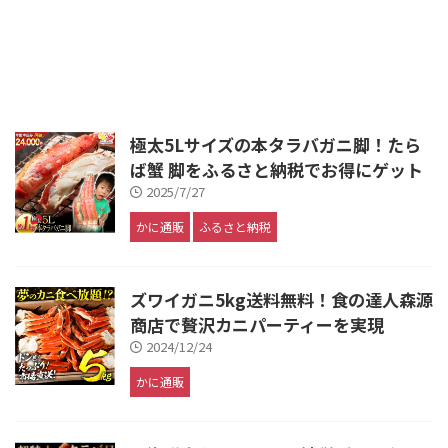
極太5Lサイズの本タラバガニ脚！たら
ば蟹 脚をふるさと納税でお得にゲット
2025/7/27
かに通販
ふるさと納税
ズワイガニ5kg送料無料！食の達人森源
商店で贅沢カニパーティーを実現
2024/12/24
かに通販