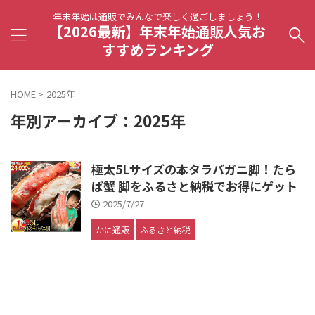
年末年始は通販でみんなで楽しく過ごしましょう！
【2026最新】年末年始通販人気お
すすめランキング
HOME
>
2025年
年別アーカイブ：2025年
極太5Lサイズの本タラバガニ脚！たら
ば蟹 脚をふるさと納税でお得にゲット
2025/7/27
かに通販
ふるさと納税